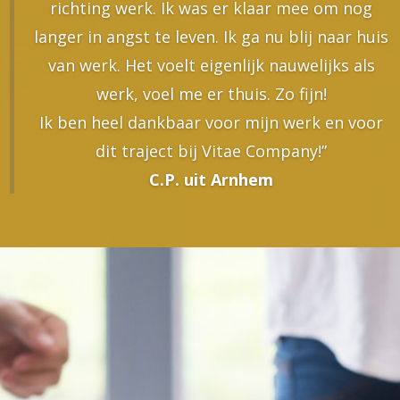
richting werk. Ik was er klaar mee om nog
langer in angst te leven. Ik ga nu blij naar huis
van werk. Het voelt eigenlijk nauwelijks als
werk, voel me er thuis. Zo fijn!
Ik ben heel dankbaar voor mijn werk en voor
dit traject bij Vitae Company!”
C.P. uit Arnhem