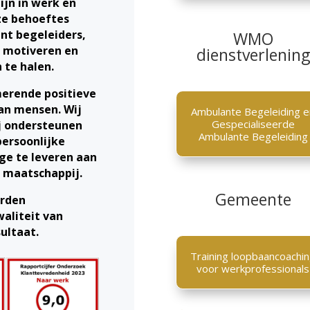
ijn in werk en
ze behoeftes
nt begeleiders,
WMO
e motiveren en
dienstverlening
 te halen.
merende positieve
an mensen. Wij
Ambulante Begeleiding e
Gespecialiseerde
j ondersteunen
Ambulante Begeleiding
persoonlijke
ge te leveren aan
e maatschappij.
Gemeente
arden
waliteit van
ultaat.
Training loopbaancoachi
voor werkprofessionals