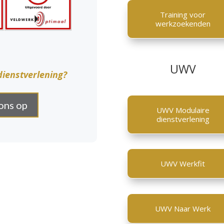
Training voor
werkzoekenden
UWV
dienstverlening?
ons op
UWV Modulaire
dienstverlening
UWV Werkfit
UWV Naar Werk