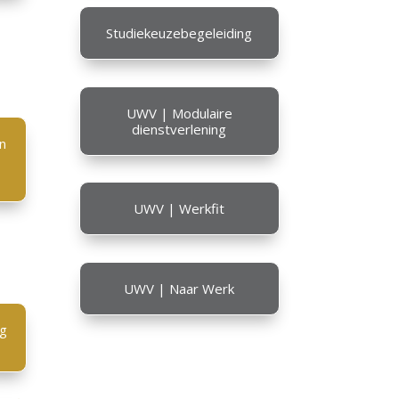
Studiekeuzebegeleiding
UWV | Modulaire
dienstverlening
n
UWV | Werkfit
UWV | Naar Werk
ng