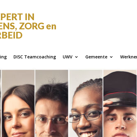
PERT IN
NS, ZORG en
BEID
ing
DISC Teamcoaching
UWV
Gemeente
Werkne