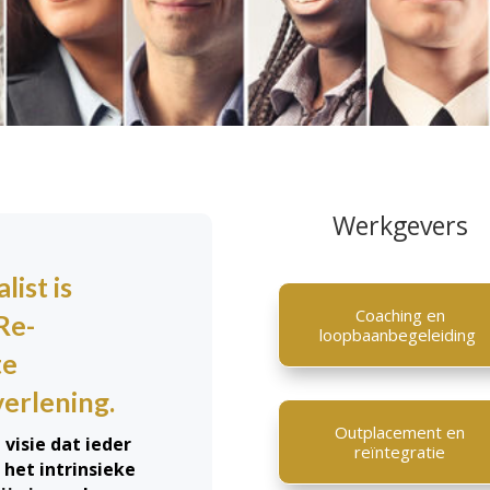
Werkgevers
list is
Coaching en
Re-
loopbaanbegeleiding
te
verlening.
Outplacement en
visie dat ieder
reïntegratie
 het intrinsieke