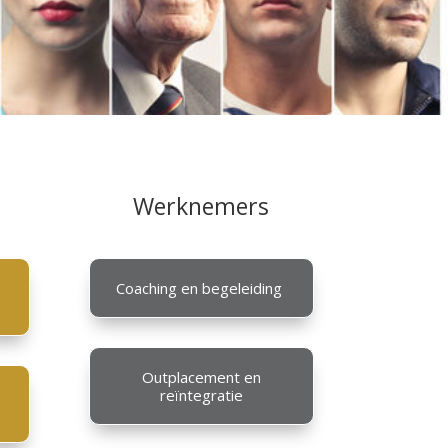
Werknemers
Coaching en begeleiding
Outplacement en
reïntegratie